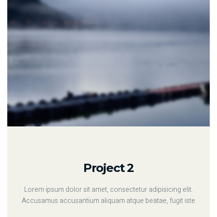
Project 2
Lorem ipsum dolor sit amet, consectetur adipisicing elit.
Accusamus accusantium aliquam atque beatae, fugit iste